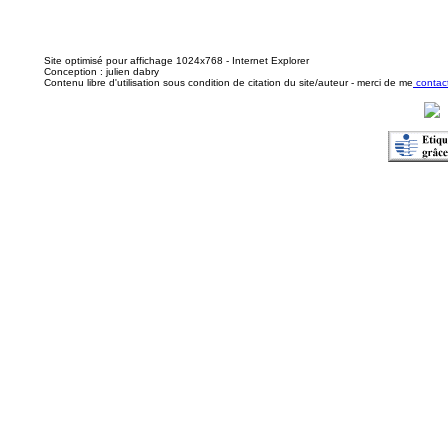
Site optimisé pour affichage 1024x768 - Internet Explorer
Conception : julien dabry
Contenu libre d'utilisation sous condition de citation du site/auteur - merci de me
contact